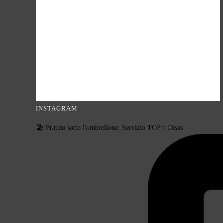
INSTAGRAM
🏖️ Pranzo sotto l'ombrellone: Servizio TOP o Disas