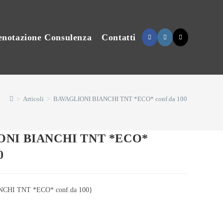
enotazione Consulenza
Contatti
>
Articoli
>
BAVAGLIONI BIANCHI TNT *ECO* conf.da 100
ONI BIANCHI TNT *ECO*
0
CHI TNT *ECO* conf.da 100}