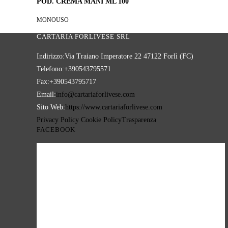
POD. CREMA MANI ML 100
MONOUSO
CARTARIA FORLIVESE SRL
Indirizzo:
Via Traiano Imperatore 22 47122 Forlì (FC)
Telefono:
+390543795571
Fax:
+390543795717
Opens
Email:
info@cartariaforlivese.com
in
Sito Web:
https://www.cartariaforlivese.com
your
Privacy Policy
Cookie Policy
Trasparenza
FACEBOOK
application