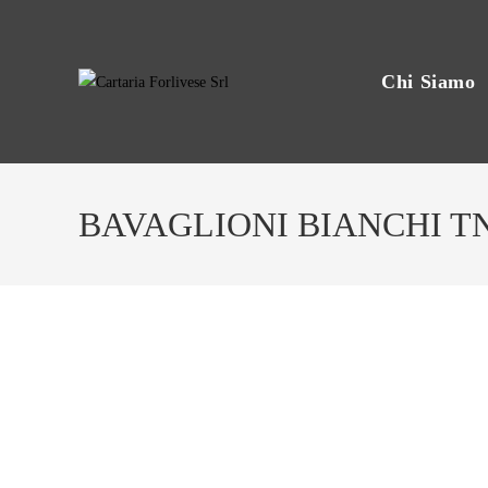
Salta
contenuto
al
contenuto
Chi Siamo
BAVAGLIONI BIANCHI TNT